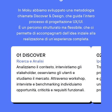
In Moku abbiamo sviluppato una metodologia
chiamata Discover & Design, che guida l’intero
processo di progettazione UX/UI.
È un percorso strutturato ma flessibile, che ci
permette di accompagnarti dall’idea iniziale alla
realizzazione di un’esperienza completa.
01 DISCOVER
02 DEF
Ricerca e Analisi
Ipotesi e 
Analizziamo il contesto, intervistiamo gli
Trasformia
stakeholder, osserviamo gli utenti e
priorità. 
studiamo il mercato. Attraverso workshop,
e gli obi
interviste e benchmarking individuiamo
una visio
opportunità, criticità e requisiti funzionali.
progetto e