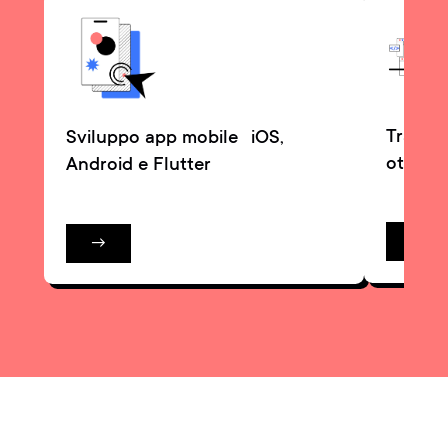
Trasfor
Sviluppo app mobile iOS,
ottimiz
Android e Flutter
→
→